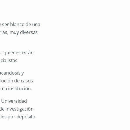
e ser blanco de una
rias, muy diversas
s, quienes están
ialistas.
acaridosis y
lución de casos
sma institución.
a Universidad
de investigación
des por depósito