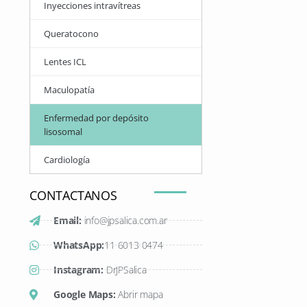
Inyecciones intravítreas
Queratocono
Lentes ICL
Maculopatía
Enfermedad por depósito
lisosomal
Cardiología
CONTACTANOS
Email:
info@jpsalica.com.ar
WhatsApp:
11 6013 0474
Instagram:
DrJPSalica
Google Maps:
Abrir mapa