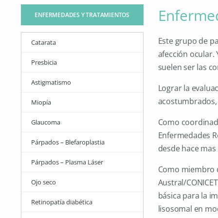
Enfermed
ENFERMEDADES Y TRATAMIENTOS
Este grupo de pa
Catarata
afección ocular.
Presbicia
suelen ser las c
Astigmatismo
Lograr la evaluac
acostumbrados, e
Miopía
Como coordinador
Glaucoma
Enfermedades Rel
Párpados – Blefaroplastia
desde hace mas d
Párpados – Plasma Láser
Como miembro del
Austral/CONICET,
Ojo seco
básica para la 
Retinopatía diabética
lisosomal en mo