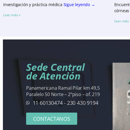
Investigación y práctica médica
Sigue leyendo
→
Encuentr
córneas 
Leer más »
Leer más 
Sede Central
de Atención
Panamericana Ramal Pilar km 49,5
Paralelo 50 Norte – 2ºpiso – of. 219
11 60130474 - 230 430 9194
CONTACTANOS