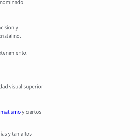
denominado
cisión y
ristalino.
etenimiento.
dad visual superior
gmatismo
y ciertos
ías y tan altos