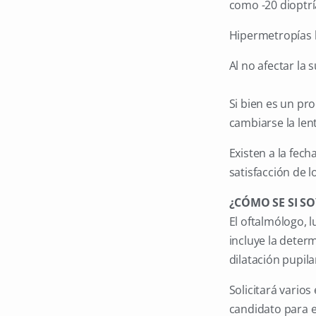
como -20 dioptrí
Hipermetropías h
Al no afectar la 
Si bien es un pr
cambiarse la len
Existen a la fec
satisfacción de l
¿CÓMO SE SI SO
El oftalmólogo, 
incluye la determ
dilatación pupila
Solicitará vario
candidato para e