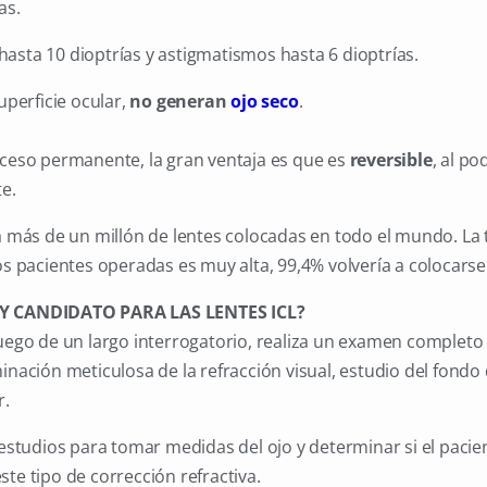
as.
asta 10 dioptrías y astigmatismos hasta 6 dioptrías.
superficie ocular,
no generan
ojo seco
.
oceso permanente, la gran ventaja es que es
reversible
, al po
te.
ha más de un millón de lentes colocadas en todo el mundo. La 
os pacientes operadas es muy alta, 99,4% volvería a colocarse 
Y CANDIDATO PARA LAS LENTES ICL?
luego de un largo interrogatorio, realiza un examen completo 
inación meticulosa de la refracción visual, estudio del fondo 
r.
s estudios para tomar medidas del ojo y determinar si el paci
ste tipo de corrección refractiva.