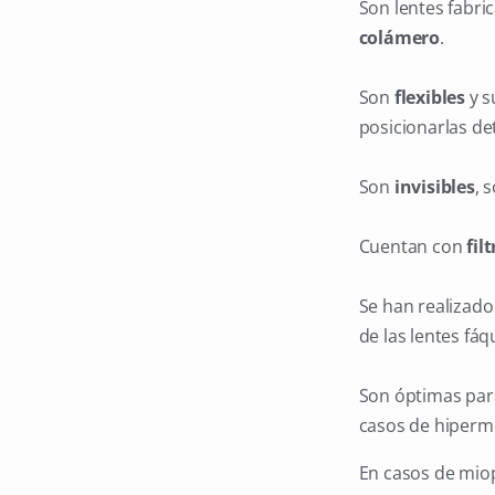
Son lentes fabr
colámero
.
Son
flexibles
y s
posicionarlas det
Son
invisibles
, 
Cuentan con
fil
Se han realizado
de las lentes fáq
Son óptimas para
casos de hiperm
En casos de miopí