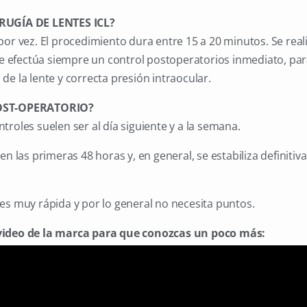
RUGÍA DE LENTES ICL?
por vez. El procedimiento dura entre 15 a 20 minutos. Se real
 Se efectúa siempre un control postoperatorios inmediato, par
de la lente y correcta presión intraocular.
OST-OPERATORIO?
troles suelen ser al día siguiente y a la semana.
en las primeras 48 horas y, en general, se estabiliza definiti
es muy rápida y por lo general no necesita puntos.
video de la marca para que conozcas un poco más: