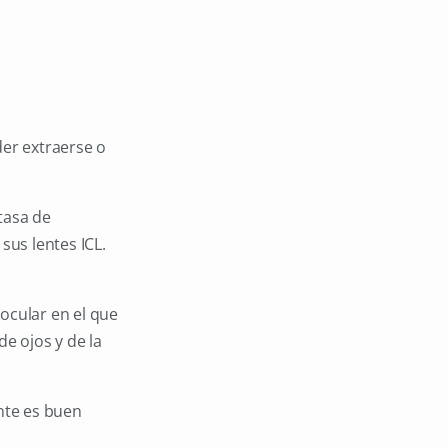
der extraerse o
tasa de
sus lentes ICL.
ocular en el que
de ojos y de la
ente es buen